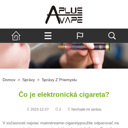
Domov
>
Správy
>
Správy Z Priemyslu
Čo je elektronická cigareta?
2023-12-27
2
Nechajte mi správu
V súčasnosti najviac mainstream
e-cigarety
použite odparovač na