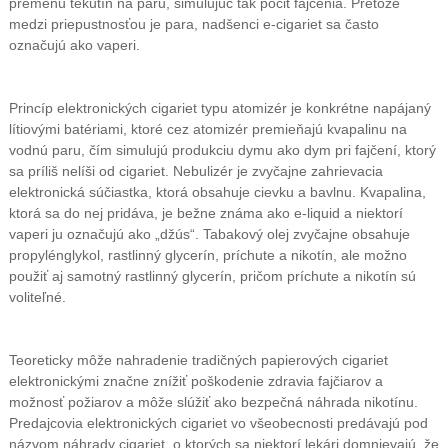
premenu tekutín na paru, simulujúc tak pocit fajčenia. Pretože
medzi priepustnosťou je para, nadšenci e-cigariet sa často
označujú ako vaperi.
Princíp elektronických cigariet typu atomizér je konkrétne napájaný
lítiovými batériami, ktoré cez atomizér premieňajú kvapalinu na
vodnú paru, čím simulujú produkciu dymu ako dym pri fajčení, ktorý
sa príliš nelíši od cigariet. Nebulizér je zvyčajne zahrievacia
elektronická súčiastka, ktorá obsahuje cievku a bavlnu. Kvapalina,
ktorá sa do nej pridáva, je bežne známa ako e-liquid a niektorí
vaperi ju označujú ako „džús“. Tabakový olej zvyčajne obsahuje
propylénglykol, rastlinný glycerín, príchute a nikotín, ale možno
použiť aj samotný rastlinný glycerín, pričom príchute a nikotín sú
voliteľné.
Teoreticky môže nahradenie tradičných papierových cigariet
elektronickými značne znížiť poškodenie zdravia fajčiarov a
možnosť požiarov a môže slúžiť ako bezpečná náhrada nikotínu.
Predajcovia elektronických cigariet vo všeobecnosti predávajú pod
názvom náhrady cigariet, o ktorých sa niektorí lekári domnievajú, že