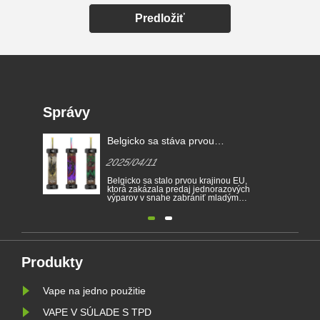
Predložiť
Správy
Belgicko sa stáva prvou
krajinou EÚ na zákaz
2025/04/11
jednorazových elektronických
Belgicko sa stalo prvou krajinou EÚ,
cigariet
ktorá zakázala predaj jednorazových
výparov v snahe zabrániť mladým
ľuďom, aby sa stali závislými na
nikotíne a chráni životné prostredie.
Predaj jednorazových elektronických
cigariet je v Belgicku zakázaný z
dôvodu zdravia a životného
prostredia od 1. januára. ......
Produkty
Vape na jedno použitie
VAPE V SÚLADE S TPD