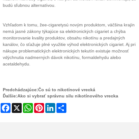
budú sľubnou alternatívou.
Vzhľadom k tomu, že
e-cigarety
sú novým produktom, väčšina krajín
nemá jasné zákony týkajúce sa elektronických cigariet a chýba
monitorovanie kvality produktov, obsahu nikotínu a predajných
kanálov, čo sťažuje plné využitie výhod elektronických cigariet. Aj pri
nákupe problematických elektronických tekutín existuje možnosť
vdýchnutia nadmerných dávok nikotínu, formaldehydu alebo
acetaldehydu.
Predchádzajúce:
Čo sú to nikotínové vrecká
Ďalšie:
Ako si vybrať správnu silu nikotínového vrecka
Facebook
X
WhatsApp
Pinterest
LinkedIn
Share