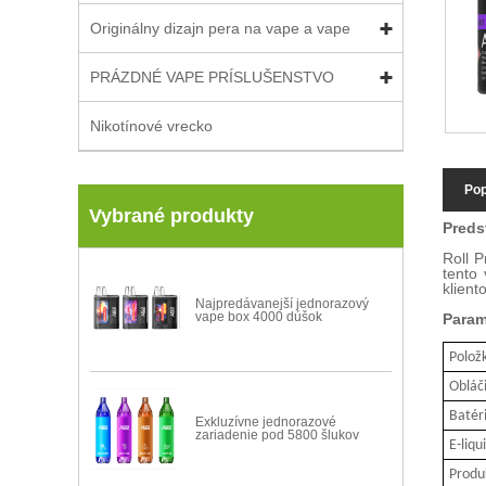
Originálny dizajn pera na vape a vape
PRÁZDNÉ VAPE PRÍSLUŠENSTVO
Nikotínové vrecko
Pop
Vybrané produkty
Preds
Roll P
tento 
klient
Najpredávanejší jednorazový
vape box 4000 dúšok
Param
Položk
Obláč
Batér
Exkluzívne jednorazové
zariadenie pod 5800 šlukov
E-liqu
Produ