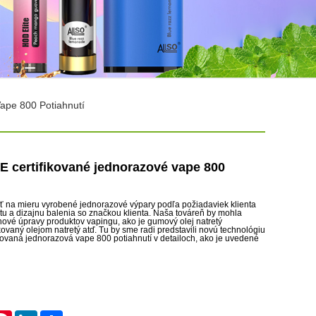
Vape 800 Potiahnutí
CE certifikované jednorazové vape 800
na mieru vyrobené jednorazové výpary podľa požiadaviek klienta
tu a dizajnu balenia so značkou klienta. Naša továreň by mohla
ové úpravy produktov vapingu, ako je gumový olej natretý
kovaný olejom natretý atď. Tu by sme radi predstavili novú technológiu
fikovaná jednorazová vape 800 potiahnutí v detailoch, ako je uvedené