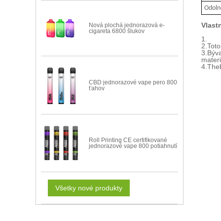
Odolno
Vlast
Nová plochá jednorazová e-
cigareta 6800 šlukov
1.
2.
Toto
3.
Býva
materi
4.
The
CBD jednorazové vape pero 800
ťahov
Roll Printing CE certifikované
jednorazové vape 800 potiahnutí
Všetky nové produkty