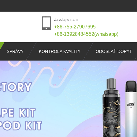
Zavolajte nám
+86-755-27907695
+86-13928484552(whatsapp)
SPRÁVY
KONTROLA KVALITY
ODOSLAŤ DOPYT