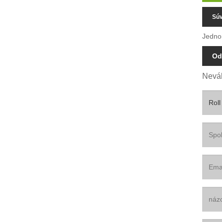
Súv
Jedno
Od
Neváh