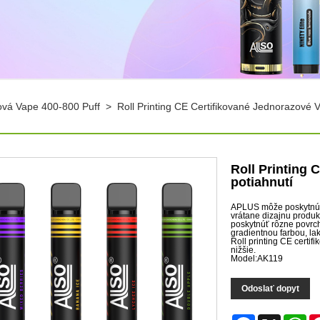
vá Vape 400-800 Puff
>
Roll Printing CE Certifikované Jednorazové 
Roll Printing 
potiahnutí
APLUS môže poskytnúť 
vrátane dizajnu produk
poskytnúť rôzne povrch
gradientnou farbou, la
Roll printing CE certi
nižšie.
Model:AK119
Odoslať dopyt