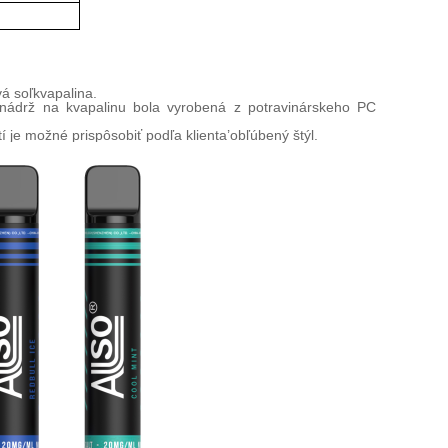
vá soľ
kvapalina.
nádrž na kvapalinu bola vyrobená z potravinárskeho PC
í je možné prispôsobiť podľa klienta
’
obľúbený štýl.