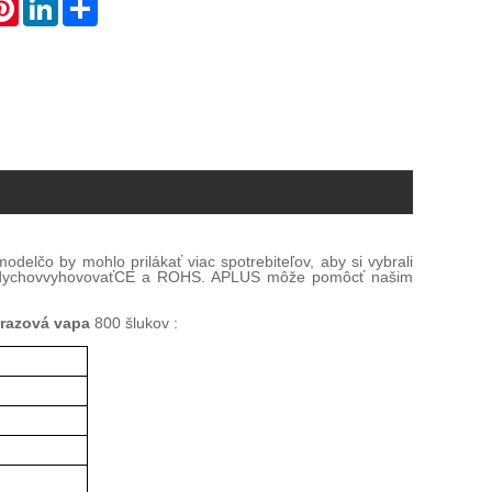
atsApp
Pinterest
LinkedIn
Share
 model
čo by mohlo prilákať viac spotrebiteľov, aby si vybrali
dychov
vyhovovať
CE a ROHS
.
APLUS môže pomôcť našim
razová vapa
800 šlukov
: