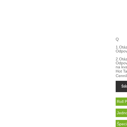
Q
1.
Otáz
Odpov
2.
Otáz
Odpove
na kva
Hot Ta
Cenní
Ští
Roll 
Jedno
Špeci