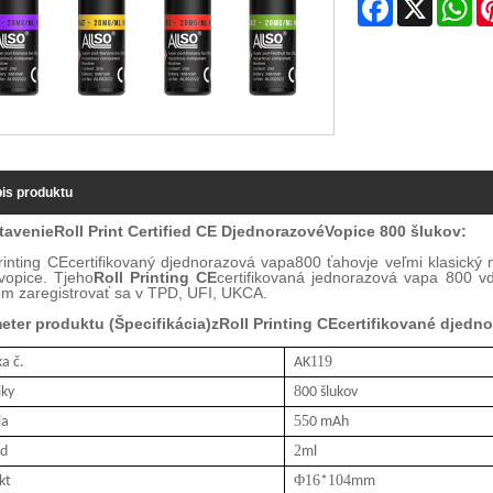
Facebook
X
Wh
is produktu
tavenie
Roll Print Certified CE D
jednorazové
V
opice
800 šlukov
:
rinting CEcertifikovaný d
jednorazová vapa
800 ťahov
je veľmi klasický
vopice
.
T
jeho
Roll Printing CE
certifikovaná jednorazová vapa 800 v
om zaregistrovať sa v TPD, UFI, UKCA.
eter produktu (
Špecifikácia
)
z
Roll Printing CEcertifikované d
jedno
119
a č.
AK
8
iky
00 šlukov
55
ia
0 mAh
2
id
ml
Φ
1
6
1
04
kt
*
mm