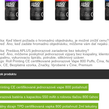
ka: Keď klient požiada o hromadnú objednávku, je možné znížiť cenu?
eď: Áno, keď zadáte hromadnú objednávku, môžeme vám dať nejakú zľa
ka: Predáva APLUS jednorazové zariadenie bez tekutiny?
ď: Áno, môžeme poskytnúť jednorazové výpary bez kvapaliny, klientov
palinu, vykurovaciu špirálu, potrubie, silikónový uzáver.
gs: Roll Printing CE certifikované jednorazové Vape 800 Puffs, Čína, 
k, CE, Bezplatná vzorka, Značky, Vyrobené v Číne, Premium
tok produktu
Printing CE certifikované jednorazové vape 800 potiahnutí
razová batéria s kapacitou 550 mAh s rolovou tlačou 800 ťahov
álny dizajn TPD certifikovaná vapka 800 potiahnutí 2ml tekutiny