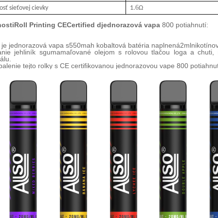
6
sť sieťovej cievky
1.
Ω
nosti
Roll Printing CECertified d
jednorazová vapa
800 potiahnutí:
 je jednorazová vapa s
55
0mah kobaltová batéria naplnená
2
ml
nikotíno
nie je
hliník
s
guma
maľované olejom
s rolovou tlačou loga a chuti,
álu.
balenie tejto rolky s CE certifikovanou jednorazovou vape 800 potiahnut