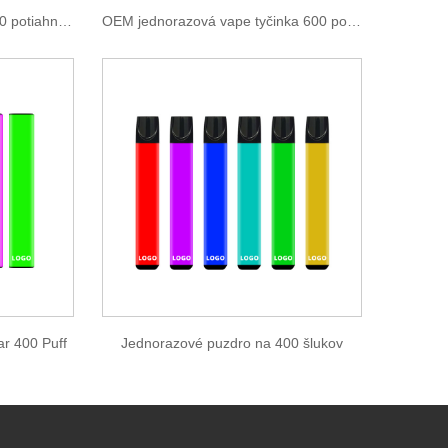
Jednorazová vape tyčinka 600 potiahnutí
OEM jednorazová vape tyčinka 600 potiahnutí
ar 400 Puff
Jednorazové puzdro na 400 šlukov